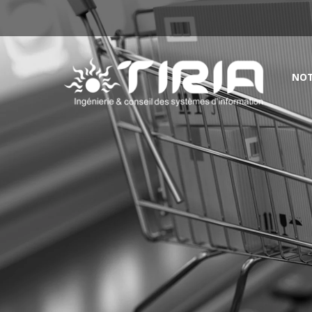
Aller
TIRIA
à
Passer
NOT
la
au
contenu
navigation
principale