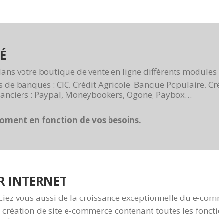
É
 dans votre boutique de vente en ligne différents modules
de banques : CIC, Crédit Agricole, Banque Populaire, Cr
inanciers : Paypal, Moneybookers, Ogone, Paybox…
moment en fonction de vos besoins.
R INTERNET
iciez vous aussi de la croissance exceptionnelle du e-co
 création de site e-commerce contenant toutes les foncti