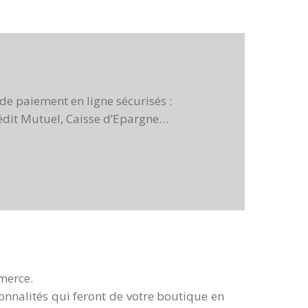
 de paiement en ligne sécurisés :
édit Mutuel, Caisse d’Epargne…
mmerce.
onnalités qui feront de votre boutique en