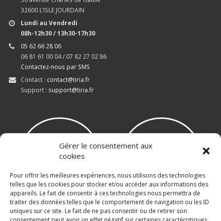
32600 L’ISLE JOURDAIN
Lundi au Vendredi
08h-12h30 / 13h30-17h30
05 62 66 28 06
06 81 61 00 04 / 07 82 27 02 86
Contactez-nous par SMS
Contact :
contact@tiria.fr
Support :
support@tiria.fr
Gérer le consentement aux
cookies
Pour offrir les meilleures expériences, nous utilisons des technologies
telles que les cookies pour stocker et/ou accéder aux informations des
appareils. Le fait de consentir à ces technologies nous permettra de
traiter des données telles que le comportement de navigation ou les ID
uniques sur ce site. Le fait de ne pas consentir ou de retirer son
consentement peut avoir un effet négatif sur certaines caractéristiques