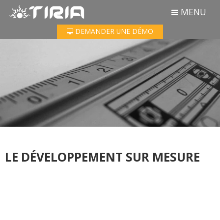
MENU
Aller
DEMANDER UNE DÉMO
à
la
navigation
principale
LE DÉVELOPPEMENT SUR MESURE