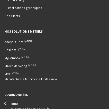
Réalisations graphiques
Nos clients
NOS SOLUTIONS MÉTIERS
by TIRIA
Analysis Price
by TIRIA
Gescom
by TIRIA
MyCombox
by TIRIA
Street Marketing
by TIRIA
MMI
Manufacturing Monitoring Intelligence
COORDONNÉES
TIRIA
36 avenue Charles de Gaulle