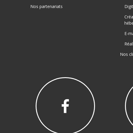
Nos partenariats
Digi
Créa
héb
E-ma
Réal
Nos cl