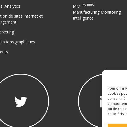
by TIRIA
tal Analytics
MMI
Manufacturing Monitoring
tion de sites internet et
Intelligence
ergement
rketing
isations graphiques
ients
Pour offrir 
cookies pou
consentir à
comportement
ou de retire
caractéristi