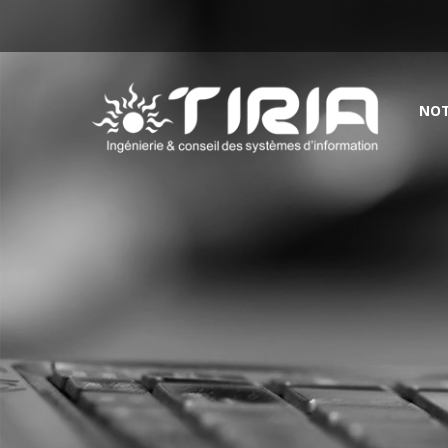
Aller
TIRIA
à
Passer
NOT
la
au
contenu
navigation
principale