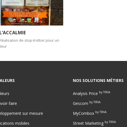
L’ACCALMIE
Réalisation de stop-trottoir pour un
teur
ALEURS
NOS SOLUTIONS MÉTIERS
by TIRIA
leurs
Analysis Price
by TIRIA
voir-faire
Gescom
by TIRIA
eloppement sur mesure
MyCombox
by TIRIA
ications mobiles
Street Marketing