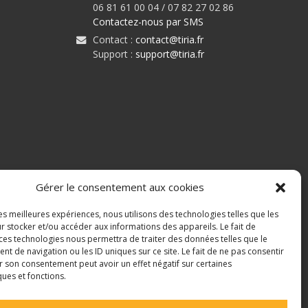
06 81 61 00 04 / 07 82 27 02 86
Contactez-nous par SMS
Contact :
contact@tiria.fr
Support :
support@tiria.fr
Gérer le consentement aux cookies
les meilleures expériences, nous utilisons des technologies telles que les
r stocker et/ou accéder aux informations des appareils. Le fait de
 ces technologies nous permettra de traiter des données telles que le
 de navigation ou les ID uniques sur ce site. Le fait de ne pas consentir
r son consentement peut avoir un effet négatif sur certaines
ques et fonctions.